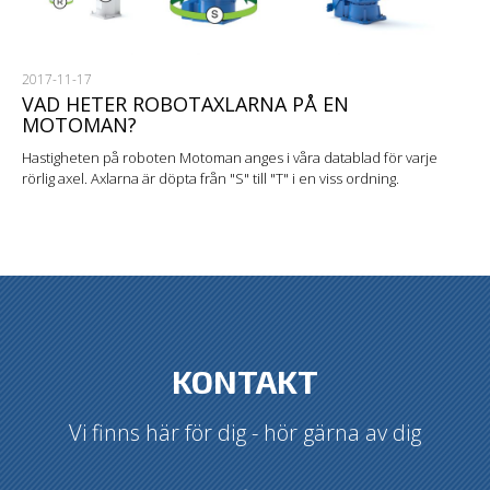
2017-11-17
VAD HETER ROBOTAXLARNA PÅ EN
MOTOMAN?
Hastigheten på roboten Motoman anges i våra datablad för varje
rörlig axel. Axlarna är döpta från "S" till "T" i en viss ordning.
KONTAKT
Vi finns här för dig - hör gärna av dig