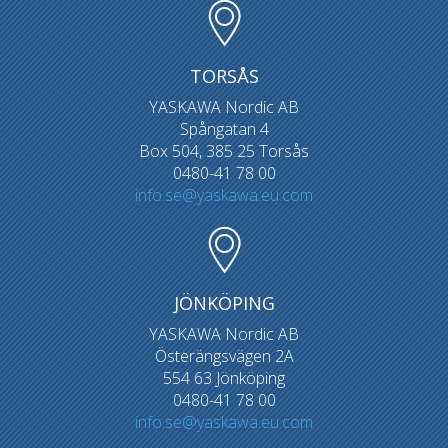
TORSÅS
YASKAWA Nordic AB
Spångatan 4
Box 504, 385 25 Torsås
0480-41 78 00
info.se@yaskawa.eu.com
JÖNKÖPING
YASKAWA Nordic AB
Österängsvägen 2A
554 63 Jönköping
0480-41 78 00
info.se@yaskawa.eu.com