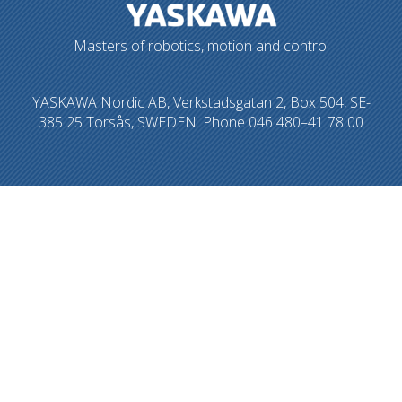
Masters of robotics, motion and control
YASKAWA Nordic AB, Verkstadsgatan 2, Box 504, SE-
385 25 Torsås, SWEDEN. Phone 046 480–41 78 00