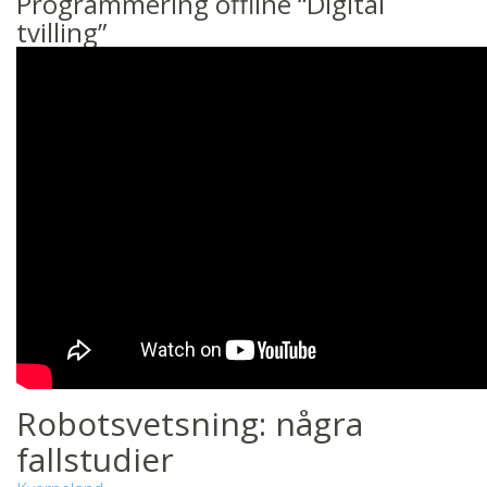
Programmering offline “Digital
tvilling”
Robotsvetsning: några
fallstudier