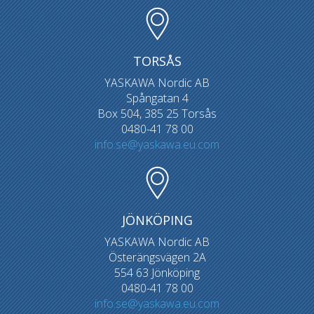
TORSÅS
YASKAWA Nordic AB
Spångatan 4
Box 504, 385 25 Torsås
0480-41 78 00
info.se@yaskawa.eu.com
JÖNKÖPING
YASKAWA Nordic AB
Österängsvägen 2A
554 63 Jönköping
0480-41 78 00
info.se@yaskawa.eu.com