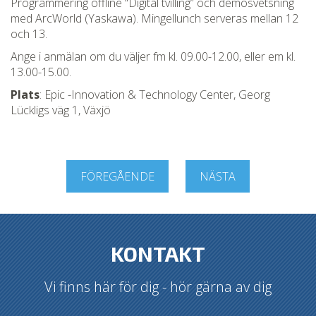
Programmering offline “Digital tvilling” och demosvetsning
med ArcWorld (Yaskawa). Mingellunch serveras mellan 12
och 13.
Ange i anmälan om du väljer fm kl. 09.00-12.00, eller em kl.
13.00-15.00.
Plats
: Epic -Innovation & Technology Center, Georg
Lückligs väg 1, Växjö
FÖREGÅENDE
NÄSTA
KONTAKT
Vi finns här för dig - hör gärna av dig