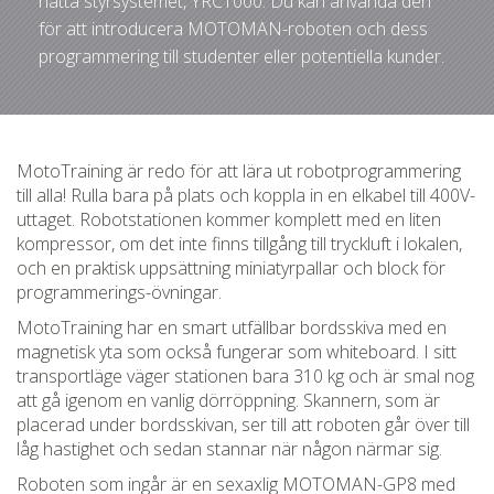
nätta styrsystemet, YRC1000. Du kan använda den
för att introducera MOTOMAN-roboten och dess
programmering till studenter eller potentiella kunder.
MotoTraining är redo för att lära ut robotprogrammering
till alla! Rulla bara på plats och koppla in en elkabel till 400V-
uttaget. Robotstationen kommer komplett med en liten
kompressor, om det inte finns tillgång till tryckluft i lokalen,
och en praktisk uppsättning miniatyrpallar och block för
programmerings-övningar.
MotoTraining har en smart utfällbar bordsskiva med en
magnetisk yta som också fungerar som whiteboard. I sitt
transportläge väger stationen bara 310 kg och är smal nog
att gå igenom en vanlig dörröppning. Skannern, som är
placerad under bordsskivan, ser till att roboten går över till
låg hastighet och sedan stannar när någon närmar sig.
Roboten som ingår är en sexaxlig MOTOMAN-GP8 med