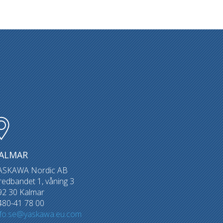
ALMAR
ASKAWA Nordic AB
redbandet 1, våning 3
92 30 Kalmar
480-41 78 00
nfo.se@yaskawa.eu.com