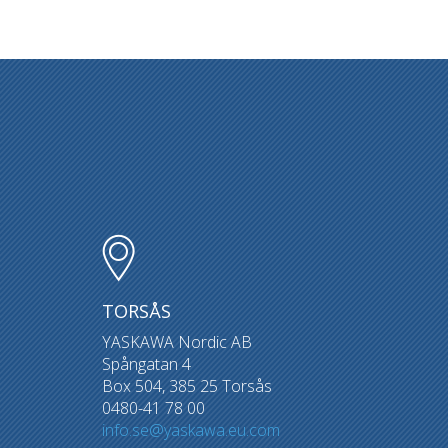
TORSÅS
YASKAWA Nordic AB
Spångatan 4
Box 504, 385 25 Torsås
0480-41 78 00
info.se@yaskawa.eu.com