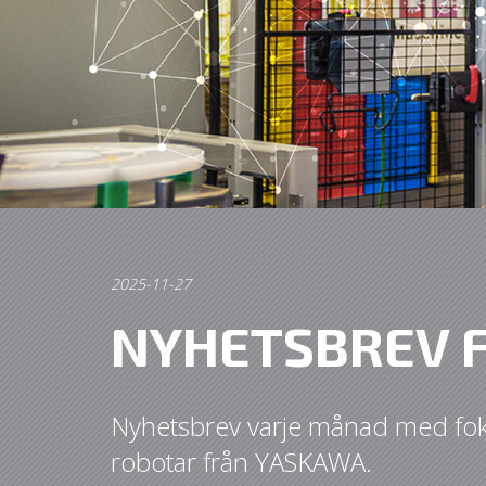
2025-11-27
NYHETSBREV 
Nyhetsbrev varje månad med f
robotar från YASKAWA.