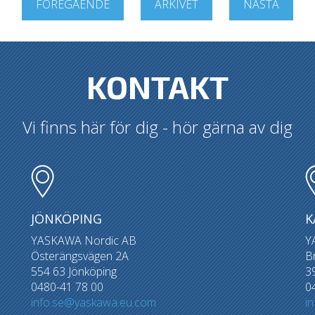
FÖREGÅENDE
ARKIVET
NÄSTA
KONTAKT
Vi finns här för dig - hör gärna av dig
JÖNKÖPING
K
YASKAWA Nordic AB
Y
Österängsvägen 2A
B
554 63 Jönköping
3
0480-41 78 00
0
info.se@yaskawa.eu.com
i