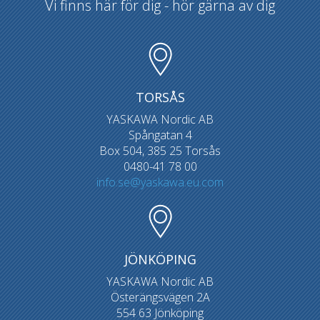
Vi finns här för dig - hör gärna av dig
TORSÅS
YASKAWA Nordic AB
Spångatan 4
Box 504, 385 25 Torsås
0480-41 78 00
info.se@yaskawa.eu.com
JÖNKÖPING
YASKAWA Nordic AB
Österängsvägen 2A
554 63 Jönköping