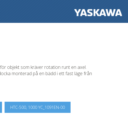
för objekt som kräver rotation runt en axel.
cka monterad på en bädd i ett fast läge från
HTC-500, 1000 YC_1091EN-00