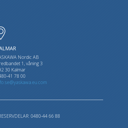
ALMAR
ASKAWA Nordic AB
redbandet 1, våning 3
92 30 Kalmar
480-41 78 00
nfo.se@yaskawa.eu.com
RESERVDELAR: 0480-44 66 88