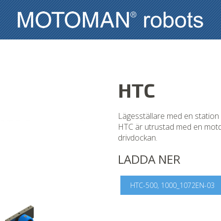
HTC
Lägesställare med en station 
HTC är utrustad med en motdo
drivdockan.
LADDA NER
HTC-500, 1000_1072EN-03