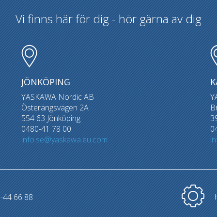
Vi finns här för dig - hör gärna av dig
JÖNKÖPING
K
YASKAWA Nordic AB
Y
Österängsvägen 2A
B
554 63 Jönköping
3
0480-41 78 00
0
info.se@yaskawa.eu.com
i
-44 66 88